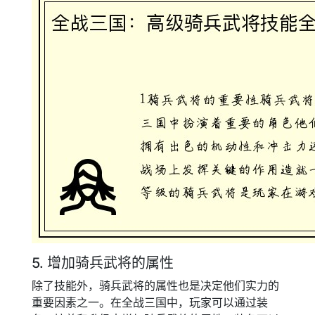
5. 增加骑兵武将的属性
除了技能外，骑兵武将的属性也是决定他们实力的
重要因素之一。在全战三国中，玩家可以通过装