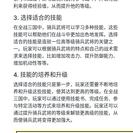
利来获得经验值，从而提升他的等级。
3. 选择适合的技能
在全战三国中，骑兵武将可以学习多种技能，这些
技能可以帮助他们在战斗中更加出色地发挥。选择
适合的技能是造就一位高等级骑兵武将的关键之
一。玩家可以根据骑兵武将的特点和自己的战术需
求来选择技能，比如增加攻击力、提升防御能力、
增加机动性等等。
4. 技能的培养和升级
选择适合的技能只是第一步，玩家还需要不断地培
养和升级这些技能，使其达到更高的等级。在全战
三国中，玩家可以通过使用技能书、完成任务、参
与特定活动等方式来培养和升级技能。玩家还可以
通过提升骑兵武将的等级来解锁更高级的技能，从
而使骑兵武将变得更加强大。