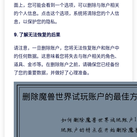
面上，您可能会看到一个选项，可以删除与账户相关
的个人信息。点击这个选项，系统将清除您的个人信
息，以保护您的隐私。
9. 了解无法恢复的后果
请注意，一旦删除账户，您将无法恢复账户和账户中
的任何数据。这意味着您将失去与账户相关的角色、
道具、金币等。在删除账户之前，请确保您已经备份
了您的重要数据，并做好了心理准备。