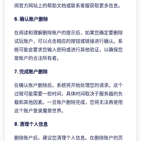
阅官方网站上的帮助文档或联系客服获取更多信息。
6. 确认账户删除
在阅读和理解删除账户的提示后，如果您确定要删除
试玩账户，可以点击相应的按钮或链接进行确认。系
统可能会要求您输入密码或进行其他验证，以确保您
是账户的合法所有者。
7. 完成账户删除
在确认账户删除后，系统将开始处理您的请求。这个
过程可能需要一些时间，具体时间取决于服务器的负
载和其他因素。一旦账户删除完成，您将无法再使用
这个账户登录魔兽世界。
8. 清理个人信息
删除账户后，建议您清理个人信息。在删除账户的页