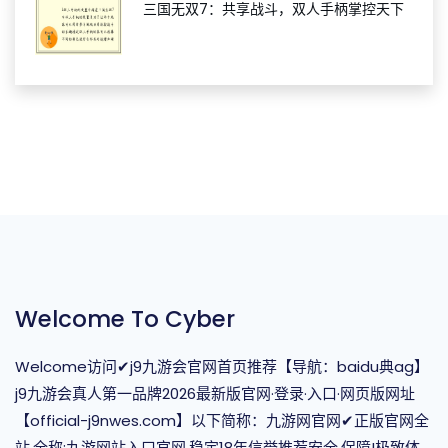
三国无双7：共享战斗，双人手柄掌控天下
Welcome To Cyber
Welcome访问✔j9九游会官网首页推荐【导航：baidu典ag】
j9九游会真人第一品牌2026最新版官网·登录·入口·网页版网址
【official-j9nwes.com】以下简称：九游网官网✔正版官网全
站,全称:九游网站入口官网,稳定18年信誉推荐安全.保障!极致体