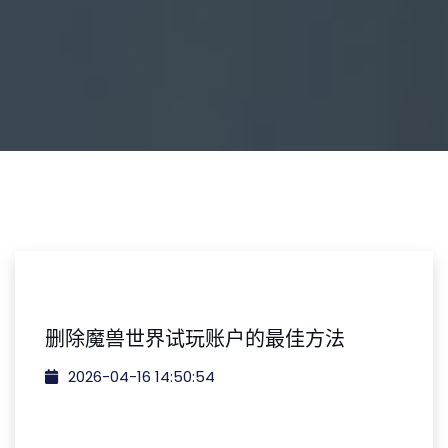
删除魔兽世界试玩账户的最佳方法
2026-04-16 14:50:54