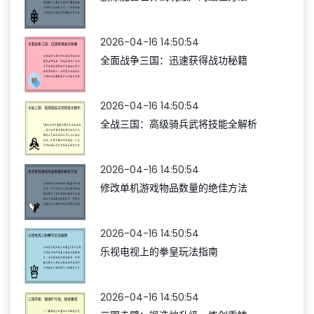
2026-04-16 14:50:54
全面战争三国：迅速获得战功秘籍
2026-04-16 14:50:54
全战三国：高级骑兵武将技能全解析
2026-04-16 14:50:54
修改单机游戏物品数量的绝佳方法
2026-04-16 14:50:54
乐视电视上的拳皇玩法指南
2026-04-16 14:50:54