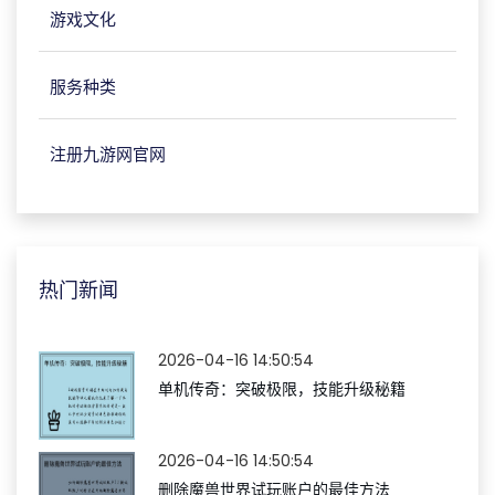
游戏文化
服务种类
注册九游网官网
热门新闻
2026-04-16 14:50:54
单机传奇：突破极限，技能升级秘籍
2026-04-16 14:50:54
删除魔兽世界试玩账户的最佳方法