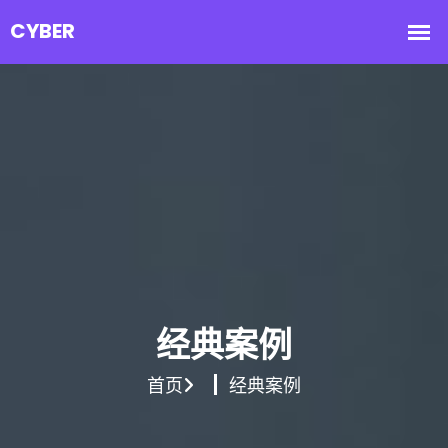
经典案例
首页
经典案例