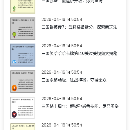
三国赤壁：锻造炉升级，炼剑重铸
2026-04-16 14:50:54
三国群英传7：武将装备拆分，探索新玩法
2026-04-16 14:50:54
三国笑哈哈哈卡牌第140关过关视频大揭秘
2026-04-16 14:50:54
三国杀移动版：征战神将，夺得无双
2026-04-16 14:50:54
三国杀十周年：解锁孙尚香技能，尽显英姿
2026-04-16 14:50:54